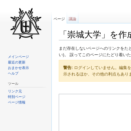
ページ
議論
「崇城大学」を作
移動先:
案内
、
検索
まだ存在しないページへのリンクをたど
い)。 誤ってこのページにたどり着い
メインページ
最近の更新
警告:
ログインしていません。編集を行
おまかせ表示
ヘルプ
示されるほか、その他の利点もあり
ツール
リンク元
特別ページ
ページ情報