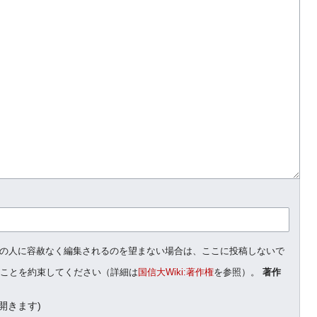
他の人に容赦なく編集されるのを望まない場合は、ここに投稿しないで
ることを約束してください（詳細は
国信大Wiki:著作権
を参照）。
著作
開きます)