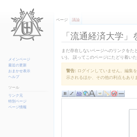
ページ
議論
「流通経済大学」
移動先:
案内
、
検索
まだ存在しないページへのリンクをたど
い)。 誤ってこのページにたどり着い
メインページ
最近の更新
警告:
ログインしていません。編集を行
おまかせ表示
ヘルプ
示されるほか、その他の利点もあり
ツール
リンク元
特別ページ
ページ情報