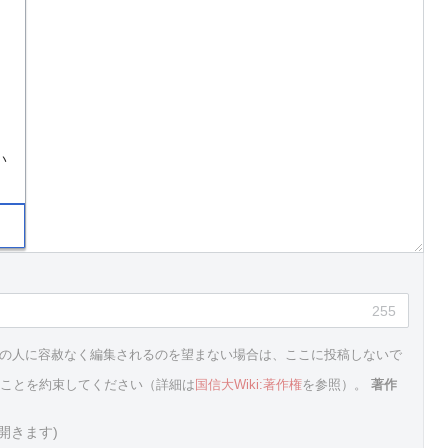
い
255
他の人に容赦なく編集されるのを望まない場合は、ここに投稿しないで
ることを約束してください（詳細は
国信大Wiki:著作権
を参照）。
著作
開きます)