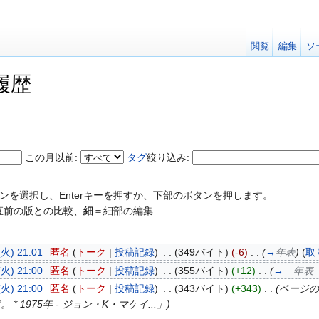
閲覧
編集
ソ
履歴
この月以前:
タグ
絞り込み:
ンを選択し、Enterキーを押すか、下部のボタンを押します。
直前の版との比較、
細
＝細部の編集
火) 21:01
‎
匿名
(
トーク
|
投稿記録
)
‎
. .
(349バイト)
(-6)
‎
. .
(
→
年表
)
(
取
火) 21:00
‎
匿名
(
トーク
|
投稿記録
)
‎
. .
(355バイト)
(+12)
‎
. .
(
→
年
火) 21:00
‎
匿名
(
トーク
|
投稿記録
)
‎
. .
(343バイト)
(+343)
‎
. .
(ページの
* 1975年 - ジョン・K・マケイ...」)