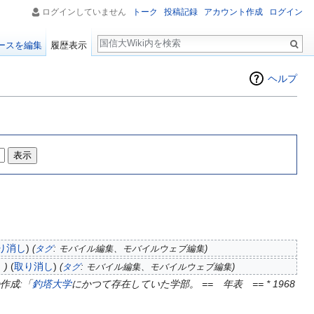
ログインしていません
トーク
投稿記録
アカウント作成
ログイン
検
ースを編集
履歴表示
索
ヘルプ
り消し
)
(
タグ
:
モバイル編集
、
モバイルウェブ編集
)
表
)
(
取り消し
)
(
タグ
:
モバイル編集
、
モバイルウェブ編集
)
作成:「
釣塔大学
にかつて存在していた学部。 == 年表 == * 1968