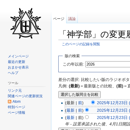
ページ
議論
「神学部」の変更
このページの記録を閲覧
移動先:
案内
、
検索
版の検索
メインページ
最近の更新
この年以前:
おまかせ表示
ヘルプ
差分の選択: 比較したい版のラジオボタ
ツール
凡例:
(最新)
＝最新版との比較、
(前)
＝
リンク元
関連ページの更新状況
Atom
(最新 |
前
)
2025年12月23日 (
特別ページ
(
最新
|
前
)
2025年12月23日 (
ページ情報
(
最新
| 前)
2025年12月23日 (
年 - 設置承認された後、4月1日開設。 